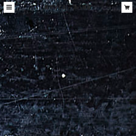
創作うどん 一滴八銭屋